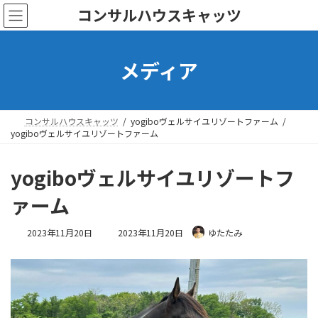
コ
ナ
コンサルハウスキャッツ
ン
ビ
テ
ゲ
ン
ー
メディア
ツ
シ
へ
ョ
ス
ン
キ
に
ッ
移
コンサルハウスキャッツ
yogiboヴェルサイユリゾートファーム
プ
動
yogiboヴェルサイユリゾートファーム
yogiboヴェルサイユリゾートフ
ァーム
最
2023年11月20日
2023年11月20日
ゆたたみ
終
更
新
日
時
: