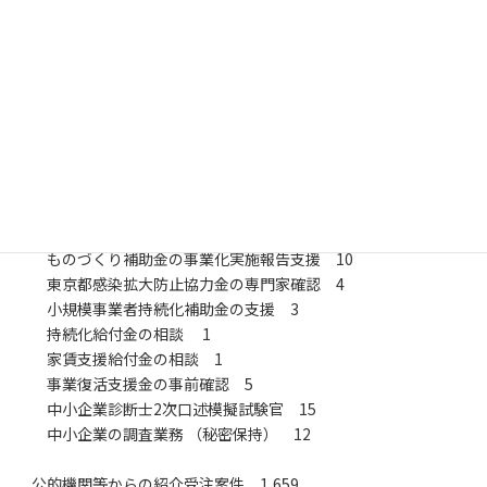
■所在地 埼玉県新座市東北1-4-19-105号室
■創業 2020.04.01
■役務提供（2026.06までの実績）
民間事業者からの直接受注案件 74
顧問契約 16
経営力向上計画の策定支援 2
経営力向上計画の変更申請支援 2
経営革新計画の策定支援 1
中小企業省力化投資補助金の支援 1
ものづくり補助金の実績報告支援 1
ものづくり補助金の事業化実施報告支援 10
東京都感染拡大防止協力金の専門家確認 4
小規模事業者持続化補助金の支援 3
持続化給付金の相談 1
家賃支援給付金の相談 1
事業復活支援金の事前確認 5
中小企業診断士2次口述模擬試験官 15
中小企業の調査業務 （秘密保持） 12
公的機関等からの紹介受注案件 1,659