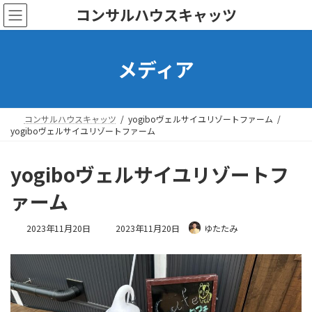
コ
ナ
コンサルハウスキャッツ
ン
ビ
テ
ゲ
ン
ー
メディア
ツ
シ
へ
ョ
ス
ン
キ
に
ッ
移
コンサルハウスキャッツ
yogiboヴェルサイユリゾートファーム
プ
動
yogiboヴェルサイユリゾートファーム
yogiboヴェルサイユリゾートフ
ァーム
最
2023年11月20日
2023年11月20日
ゆたたみ
終
更
新
日
時
: