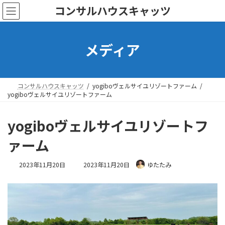
コ
ナ
コンサルハウスキャッツ
ン
ビ
テ
ゲ
ン
ー
メディア
ツ
シ
へ
ョ
ス
ン
キ
に
ッ
移
コンサルハウスキャッツ
yogiboヴェルサイユリゾートファーム
プ
動
yogiboヴェルサイユリゾートファーム
yogiboヴェルサイユリゾートフ
ァーム
最
2023年11月20日
2023年11月20日
ゆたたみ
終
更
新
日
時
: