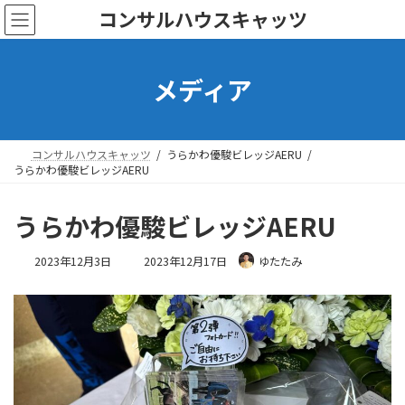
コ
ナ
コンサルハウスキャッツ
ン
ビ
テ
ゲ
ン
ー
メディア
ツ
シ
へ
ョ
ス
ン
キ
に
ッ
移
コンサルハウスキャッツ
うらかわ優駿ビレッジAERU
プ
動
うらかわ優駿ビレッジAERU
うらかわ優駿ビレッジAERU
最
2023年12月3日
2023年12月17日
ゆたたみ
終
更
新
日
時
: