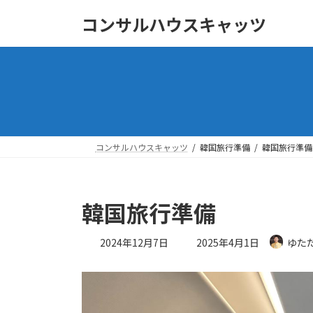
コ
ナ
コンサルハウスキャッツ
ン
ビ
テ
ゲ
ン
ー
ツ
シ
へ
ョ
ス
ン
キ
に
ッ
移
コンサルハウスキャッツ
韓国旅行準備
韓国旅行準備
プ
動
韓国旅行準備
最
2024年12月7日
2025年4月1日
ゆた
終
更
新
日
時