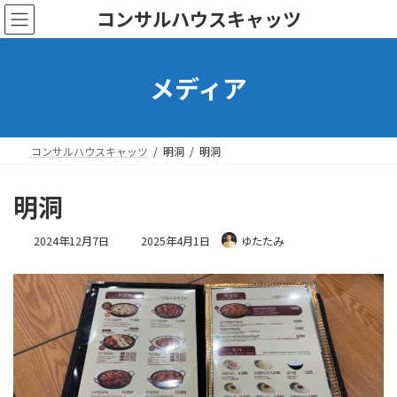
コ
ナ
コンサルハウスキャッツ
ン
ビ
テ
ゲ
ン
ー
メディア
ツ
シ
へ
ョ
ス
ン
キ
に
ッ
移
コンサルハウスキャッツ
明洞
明洞
プ
動
明洞
最
2024年12月7日
2025年4月1日
ゆたたみ
終
更
新
日
時
: