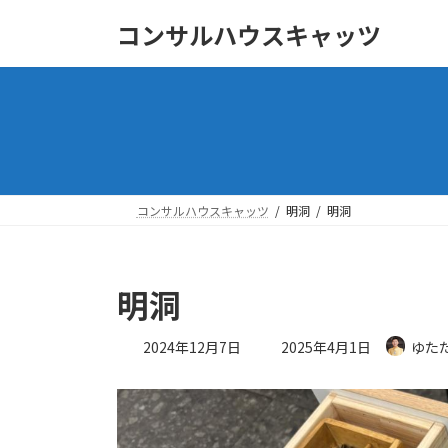
コ
ナ
コンサルハウスキャッツ
ン
ビ
テ
ゲ
ン
ー
ツ
シ
へ
ョ
ス
ン
キ
に
ッ
移
コンサルハウスキャッツ
明洞
明洞
プ
動
明洞
最
2024年12月7日
2025年4月1日
ゆた
終
更
新
日
時