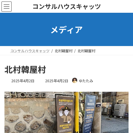
コ
ナ
コンサルハウスキャッツ
ン
ビ
テ
ゲ
ン
ー
メディア
ツ
シ
へ
ョ
ス
ン
キ
に
ッ
移
コンサルハウスキャッツ
北村韓屋村
北村韓屋村
プ
動
北村韓屋村
最
2025年4月2日
2025年4月2日
ゆたたみ
終
更
新
日
時
: