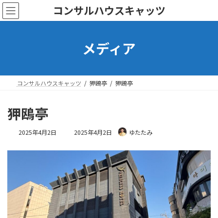
コ
ナ
コンサルハウスキャッツ
ン
ビ
テ
ゲ
ン
ー
メディア
ツ
シ
へ
ョ
ス
ン
キ
に
ッ
移
コンサルハウスキャッツ
狎鴎亭
狎鴎亭
プ
動
狎鴎亭
最
2025年4月2日
2025年4月2日
ゆたたみ
終
更
新
日
時
: