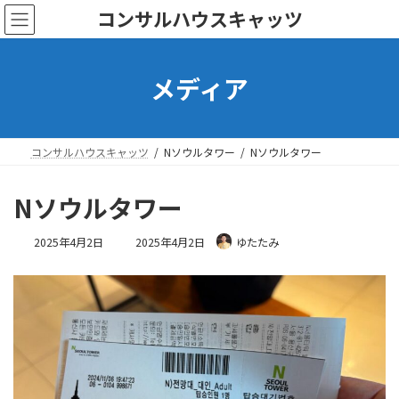
コ
ナ
コンサルハウスキャッツ
ン
ビ
テ
ゲ
ン
ー
メディア
ツ
シ
へ
ョ
ス
ン
キ
に
ッ
移
コンサルハウスキャッツ
Nソウルタワー
Nソウルタワー
プ
動
Nソウルタワー
最
2025年4月2日
2025年4月2日
ゆたたみ
終
更
新
日
時
: