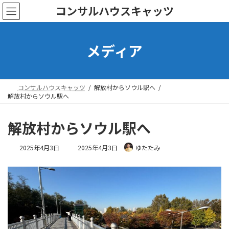
コ
ナ
コンサルハウスキャッツ
ン
ビ
テ
ゲ
ン
ー
メディア
ツ
シ
へ
ョ
ス
ン
キ
に
ッ
移
コンサルハウスキャッツ
解放村からソウル駅へ
プ
動
解放村からソウル駅へ
解放村からソウル駅へ
最
2025年4月3日
2025年4月3日
ゆたたみ
終
更
新
日
時
: