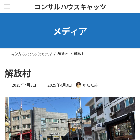
コ
ナ
コンサルハウスキャッツ
ン
ビ
テ
ゲ
ン
ー
メディア
ツ
シ
へ
ョ
ス
ン
キ
に
ッ
移
コンサルハウスキャッツ
解放村
解放村
プ
動
解放村
最
2025年4月3日
2025年4月3日
ゆたたみ
終
更
新
日
時
: