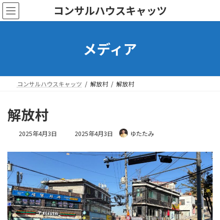
コ
ナ
コンサルハウスキャッツ
ン
ビ
テ
ゲ
ン
ー
メディア
ツ
シ
へ
ョ
ス
ン
キ
に
ッ
移
コンサルハウスキャッツ
解放村
解放村
プ
動
解放村
最
2025年4月3日
2025年4月3日
ゆたたみ
終
更
新
日
時
: