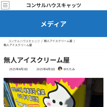
コ
ナ
コンサルハウスキャッツ
ン
ビ
テ
ゲ
ン
ー
メディア
ツ
シ
へ
ョ
ス
ン
キ
に
ッ
移
コンサルハウスキャッツ
無人アイスクリーム屋
プ
動
無人アイスクリーム屋
無人アイスクリーム屋
最
2025年4月3日
2025年4月3日
ゆたたみ
終
更
新
日
時
: