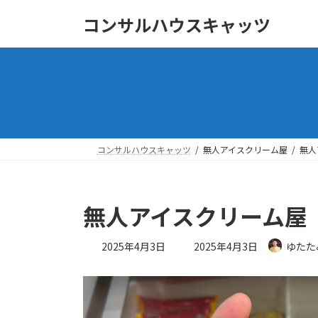
コ
ナ
コンサルハウスキャッツ
ン
ビ
テ
ゲ
ン
ー
ツ
シ
へ
ョ
ス
ン
キ
に
ッ
移
コンサルハウスキャッツ
無人アイスクリーム屋
無人
プ
動
無人アイスクリーム屋
最
2025年4月3日
2025年4月3日
ゆたた
終
更
新
日
時