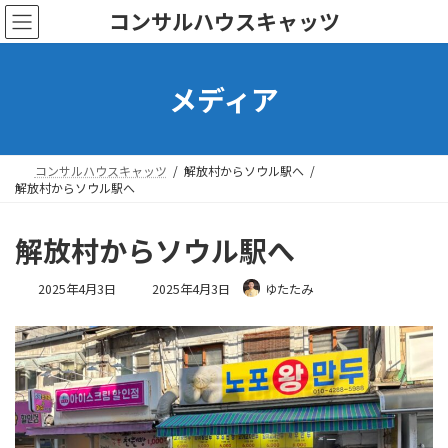
コ
ナ
コンサルハウスキャッツ
ン
ビ
テ
ゲ
ン
ー
メディア
ツ
シ
へ
ョ
ス
ン
キ
に
ッ
移
コンサルハウスキャッツ
解放村からソウル駅へ
プ
動
解放村からソウル駅へ
解放村からソウル駅へ
最
2025年4月3日
2025年4月3日
ゆたたみ
終
更
新
日
時
: