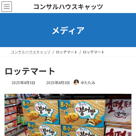
コ
ナ
コンサルハウスキャッツ
ン
ビ
テ
ゲ
ン
ー
メディア
ツ
シ
へ
ョ
ス
ン
キ
に
ッ
移
コンサルハウスキャッツ
ロッテマート
ロッテマート
プ
動
ロッテマート
最
2025年4月3日
2025年4月3日
ゆたたみ
終
更
新
日
時
: