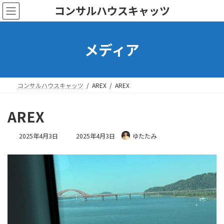
コ
ナ
コンサルハウスキャッツ
ン
ビ
テ
ゲ
ン
ー
メディア
ツ
シ
へ
ョ
ス
ン
キ
に
ッ
移
コンサルハウスキャッツ
AREX
AREX
プ
動
AREX
最
2025年4月3日
2025年4月3日
ゆたたみ
終
更
新
日
時
: