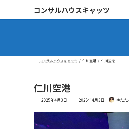
コ
ナ
コンサルハウスキャッツ
ン
ビ
テ
ゲ
ン
ー
ツ
シ
へ
ョ
ス
ン
キ
に
ッ
移
コンサルハウスキャッツ
仁川空港
仁川空港
プ
動
仁川空港
最
2025年4月3日
2025年4月3日
ゆたた
終
更
新
日
時