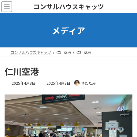
コ
ナ
コンサルハウスキャッツ
ン
ビ
テ
ゲ
ン
ー
メディア
ツ
シ
へ
ョ
ス
ン
キ
に
ッ
移
コンサルハウスキャッツ
仁川空港
仁川空港
プ
動
仁川空港
最
2025年4月3日
2025年4月3日
ゆたたみ
終
更
新
日
時
: