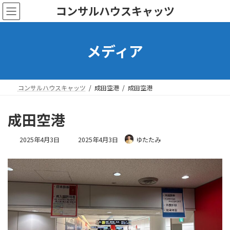
コ
ナ
コンサルハウスキャッツ
ン
ビ
テ
ゲ
ン
ー
メディア
ツ
シ
へ
ョ
ス
ン
キ
に
ッ
移
コンサルハウスキャッツ
成田空港
成田空港
プ
動
成田空港
最
2025年4月3日
2025年4月3日
ゆたたみ
終
更
新
日
時
: