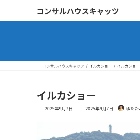
コ
ナ
コンサルハウスキャッツ
ン
ビ
テ
ゲ
ン
ー
ツ
シ
へ
ョ
ス
ン
キ
に
ッ
移
コンサルハウスキャッツ
イルカショー
イルカショー
プ
動
イルカショー
最
2025年9月7日
2025年9月7日
ゆたた
終
更
新
日
時