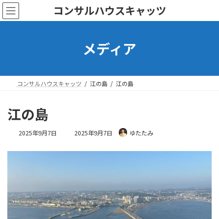
コ
ナ
コンサルハウスキャッツ
ン
ビ
テ
ゲ
ン
ー
メディア
ツ
シ
へ
ョ
ス
ン
キ
に
ッ
移
コンサルハウスキャッツ
江の島
江の島
プ
動
江の島
最
2025年9月7日
2025年9月7日
ゆたたみ
終
更
新
日
時
: