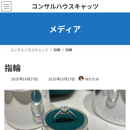
コ
ナ
コンサルハウスキャッツ
ン
ビ
テ
ゲ
ン
ー
メディア
ツ
シ
へ
ョ
ス
ン
キ
に
ッ
移
コンサルハウスキャッツ
指輪
指輪
プ
動
指輪
最
2025年10月27日
2025年10月27日
ゆたたみ
終
更
新
日
時
: