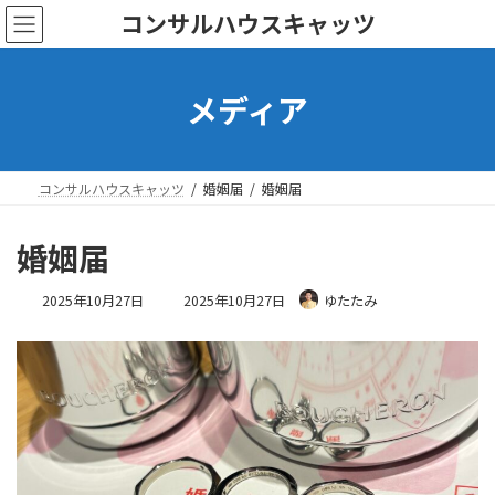
コ
ナ
コンサルハウスキャッツ
ン
ビ
テ
ゲ
ン
ー
メディア
ツ
シ
へ
ョ
ス
ン
キ
に
ッ
移
コンサルハウスキャッツ
婚姻届
婚姻届
プ
動
婚姻届
最
2025年10月27日
2025年10月27日
ゆたたみ
終
更
新
日
時
: