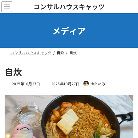
コ
ナ
コンサルハウスキャッツ
ン
ビ
テ
ゲ
ン
ー
メディア
ツ
シ
へ
ョ
ス
ン
キ
に
ッ
移
コンサルハウスキャッツ
自炊
自炊
プ
動
自炊
最
2025年10月27日
2025年10月27日
ゆたたみ
終
更
新
日
時
: