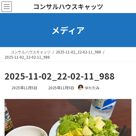
コ
ナ
コンサルハウスキャッツ
ン
ビ
テ
ゲ
ン
ー
メディア
ツ
シ
へ
ョ
ス
ン
キ
に
ッ
移
コンサルハウスキャッツ
2025-11-02_22-02-11_988
プ
動
2025-11-02_22-02-11_988
2025-11-02_22-02-11_988
最
2025年11月5日
2025年11月5日
ゆたたみ
終
更
新
日
時
: