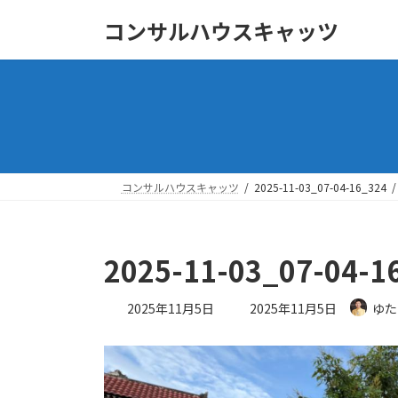
コ
ナ
コンサルハウスキャッツ
ン
ビ
テ
ゲ
ン
ー
ツ
シ
へ
ョ
ス
ン
キ
に
ッ
移
コンサルハウスキャッツ
2025-11-03_07-04-16_324
プ
動
2025-11-03_07-04-1
最
2025年11月5日
2025年11月5日
ゆた
終
更
新
日
時