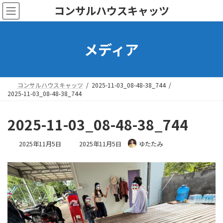
コ
ナ
コンサルハウスキャッツ
ン
ビ
テ
ゲ
ン
ー
メディア
ツ
シ
へ
ョ
ス
ン
キ
に
ッ
移
コンサルハウスキャッツ
2025-11-03_08-48-38_744
プ
動
2025-11-03_08-48-38_744
2025-11-03_08-48-38_744
最
2025年11月5日
2025年11月5日
ゆたたみ
終
更
新
日
時
: