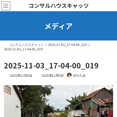
コ
ナ
コンサルハウスキャッツ
ン
ビ
テ
ゲ
ン
ー
メディア
ツ
シ
へ
ョ
ス
ン
キ
に
ッ
移
コンサルハウスキャッツ
2025-11-03_17-04-00_019
プ
動
2025-11-03_17-04-00_019
2025-11-03_17-04-00_019
最
2025年11月5日
2025年11月5日
ゆたたみ
終
更
新
日
時
: