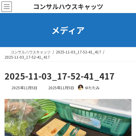
コ
ナ
コンサルハウスキャッツ
ン
ビ
テ
ゲ
ン
ー
メディア
ツ
シ
へ
ョ
ス
ン
キ
に
ッ
移
コンサルハウスキャッツ
2025-11-03_17-52-41_417
プ
動
2025-11-03_17-52-41_417
2025-11-03_17-52-41_417
最
2025年11月5日
2025年11月5日
ゆたたみ
終
更
新
日
時
: