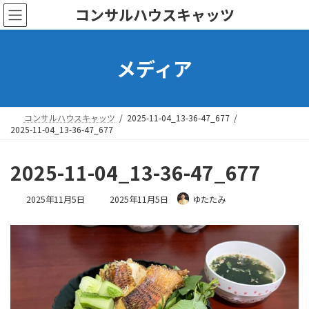
コ
ナ
コンサルハウスキャッツ
ン
ビ
テ
ゲ
ン
ー
メディア
ツ
シ
へ
ョ
ス
ン
キ
に
ッ
移
コンサルハウスキャッツ
2025-11-04_13-36-47_677
プ
動
2025-11-04_13-36-47_677
2025-11-04_13-36-47_677
最
2025年11月5日
2025年11月5日
ゆたたみ
終
更
新
日
時
: