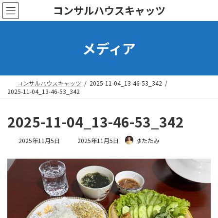
コ
ナ
コンサルハウスキャッツ
ン
ビ
テ
ゲ
ン
ー
メディア
ツ
シ
へ
ョ
ス
ン
キ
に
ッ
移
コンサルハウスキャッツ
2025-11-04_13-46-53_342
プ
動
2025-11-04_13-46-53_342
2025-11-04_13-46-53_342
最
2025年11月5日
2025年11月5日
ゆたたみ
終
更
新
日
時
: