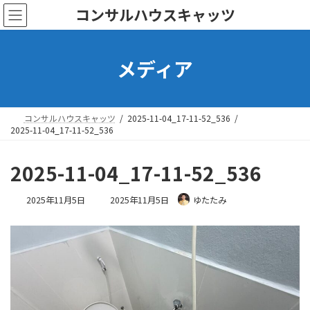
コ
ナ
コンサルハウスキャッツ
ン
ビ
テ
ゲ
ン
ー
メディア
ツ
シ
へ
ョ
ス
ン
キ
に
ッ
移
コンサルハウスキャッツ
2025-11-04_17-11-52_536
プ
動
2025-11-04_17-11-52_536
2025-11-04_17-11-52_536
最
2025年11月5日
2025年11月5日
ゆたたみ
終
更
新
日
時
: