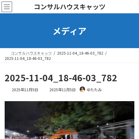
コ
ナ
コンサルハウスキャッツ
ン
ビ
テ
ゲ
ン
ー
メディア
ツ
シ
へ
ョ
ス
ン
キ
に
ッ
移
コンサルハウスキャッツ
2025-11-04_18-46-03_782
プ
動
2025-11-04_18-46-03_782
2025-11-04_18-46-03_782
最
2025年11月5日
2025年11月5日
ゆたたみ
終
更
新
日
時
: