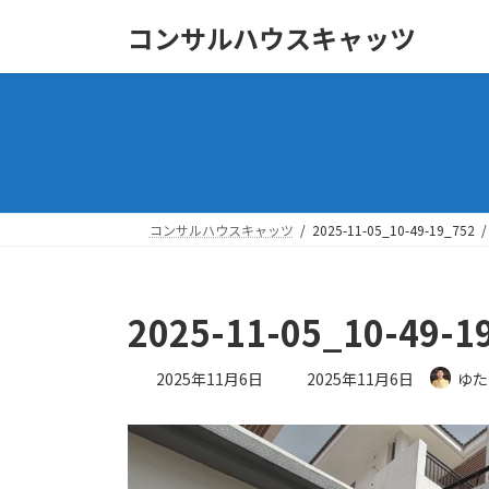
コ
ナ
コンサルハウスキャッツ
ン
ビ
テ
ゲ
ン
ー
ツ
シ
へ
ョ
ス
ン
キ
に
ッ
移
コンサルハウスキャッツ
2025-11-05_10-49-19_752
プ
動
2025-11-05_10-49-1
最
2025年11月6日
2025年11月6日
ゆた
終
更
新
日
時