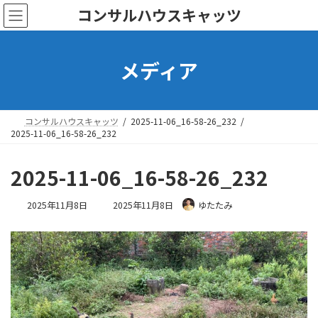
コ
ナ
コンサルハウスキャッツ
ン
ビ
テ
ゲ
ン
ー
メディア
ツ
シ
へ
ョ
ス
ン
キ
に
ッ
移
コンサルハウスキャッツ
2025-11-06_16-58-26_232
プ
動
2025-11-06_16-58-26_232
2025-11-06_16-58-26_232
最
2025年11月8日
2025年11月8日
ゆたたみ
終
更
新
日
時
: