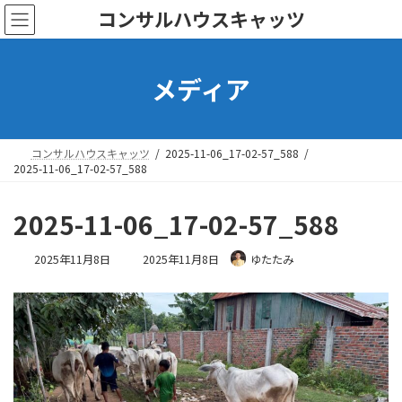
コ
ナ
コンサルハウスキャッツ
ン
ビ
テ
ゲ
ン
ー
メディア
ツ
シ
へ
ョ
ス
ン
キ
に
ッ
移
コンサルハウスキャッツ
2025-11-06_17-02-57_588
プ
動
2025-11-06_17-02-57_588
2025-11-06_17-02-57_588
最
2025年11月8日
2025年11月8日
ゆたたみ
終
更
新
日
時
: