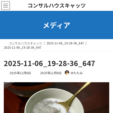
コ
ナ
コンサルハウスキャッツ
ン
ビ
テ
ゲ
ン
ー
メディア
ツ
シ
へ
ョ
ス
ン
キ
に
ッ
移
コンサルハウスキャッツ
2025-11-06_19-28-36_647
プ
動
2025-11-06_19-28-36_647
2025-11-06_19-28-36_647
最
2025年11月8日
2025年11月8日
ゆたたみ
終
更
新
日
時
: