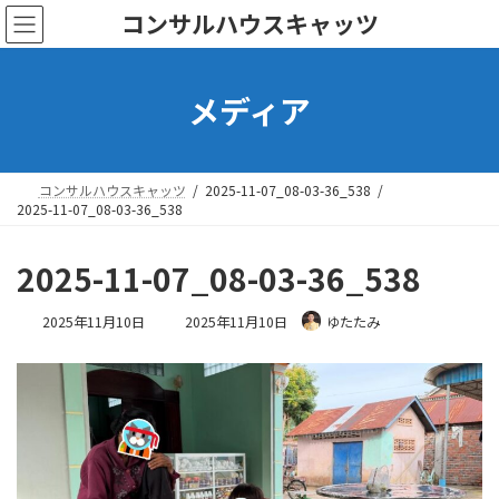
コ
ナ
コンサルハウスキャッツ
ン
ビ
テ
ゲ
ン
ー
メディア
ツ
シ
へ
ョ
ス
ン
キ
に
ッ
移
コンサルハウスキャッツ
2025-11-07_08-03-36_538
プ
動
2025-11-07_08-03-36_538
2025-11-07_08-03-36_538
最
2025年11月10日
2025年11月10日
ゆたたみ
終
更
新
日
時
: