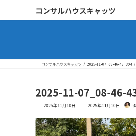
コ
ナ
コンサルハウスキャッツ
ン
ビ
テ
ゲ
ン
ー
ツ
シ
へ
ョ
ス
ン
キ
に
ッ
移
コンサルハウスキャッツ
2025-11-07_08-46-43_394
プ
動
2025-11-07_08-46-4
最
2025年11月10日
2025年11月10日
終
更
新
日
時