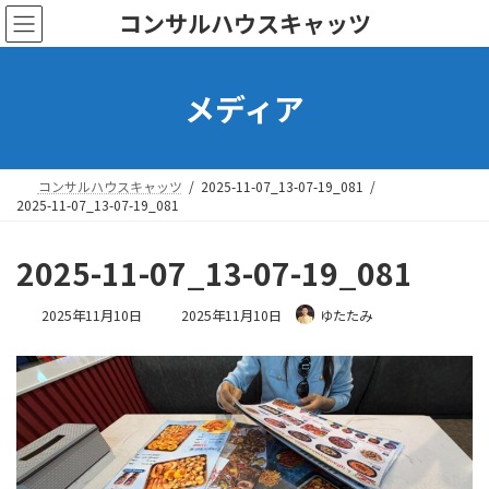
コ
ナ
コンサルハウスキャッツ
ン
ビ
テ
ゲ
ン
ー
メディア
ツ
シ
へ
ョ
ス
ン
キ
に
ッ
移
コンサルハウスキャッツ
2025-11-07_13-07-19_081
プ
動
2025-11-07_13-07-19_081
2025-11-07_13-07-19_081
最
2025年11月10日
2025年11月10日
ゆたたみ
終
更
新
日
時
: