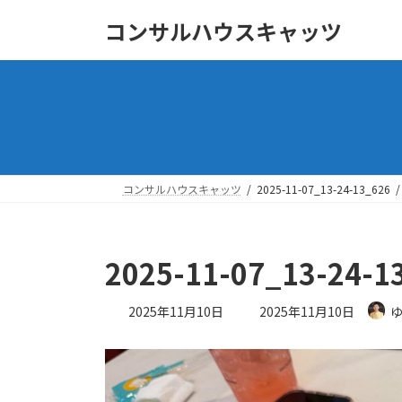
コ
ナ
コンサルハウスキャッツ
ン
ビ
テ
ゲ
ン
ー
ツ
シ
へ
ョ
ス
ン
キ
に
ッ
移
コンサルハウスキャッツ
2025-11-07_13-24-13_626
プ
動
2025-11-07_13-24-1
最
2025年11月10日
2025年11月10日
終
更
新
日
時