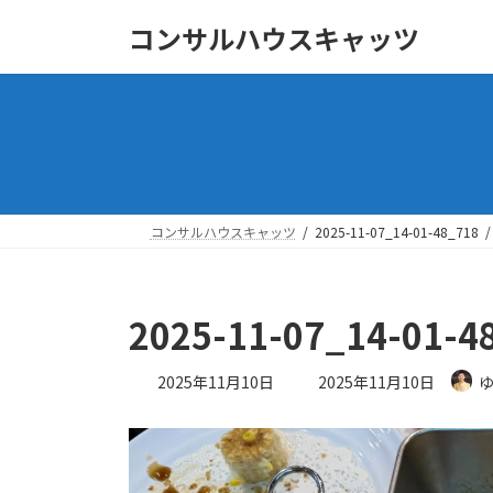
コ
ナ
コンサルハウスキャッツ
ン
ビ
テ
ゲ
ン
ー
ツ
シ
へ
ョ
ス
ン
キ
に
ッ
移
コンサルハウスキャッツ
2025-11-07_14-01-48_718
プ
動
2025-11-07_14-01-4
最
2025年11月10日
2025年11月10日
終
更
新
日
時