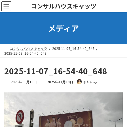
コ
ナ
コンサルハウスキャッツ
ン
ビ
テ
ゲ
ン
ー
メディア
ツ
シ
へ
ョ
ス
ン
キ
に
ッ
移
コンサルハウスキャッツ
2025-11-07_16-54-40_648
プ
動
2025-11-07_16-54-40_648
2025-11-07_16-54-40_648
最
2025年11月10日
2025年11月10日
ゆたたみ
終
更
新
日
時
: