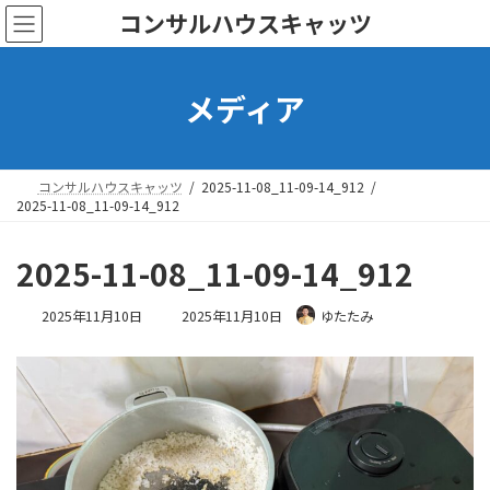
コ
ナ
コンサルハウスキャッツ
ン
ビ
テ
ゲ
ン
ー
メディア
ツ
シ
へ
ョ
ス
ン
キ
に
ッ
移
コンサルハウスキャッツ
2025-11-08_11-09-14_912
プ
動
2025-11-08_11-09-14_912
2025-11-08_11-09-14_912
最
2025年11月10日
2025年11月10日
ゆたたみ
終
更
新
日
時
: