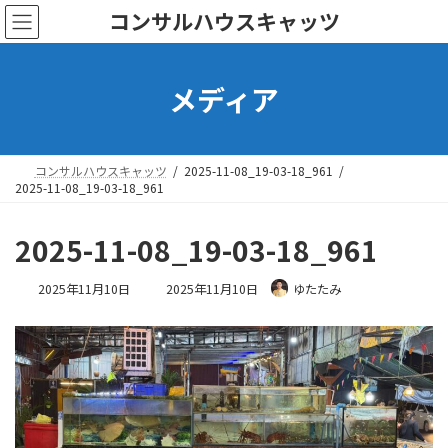
コ
ナ
コンサルハウスキャッツ
ン
ビ
テ
ゲ
ン
ー
メディア
ツ
シ
へ
ョ
ス
ン
キ
に
ッ
移
コンサルハウスキャッツ
2025-11-08_19-03-18_961
プ
動
2025-11-08_19-03-18_961
2025-11-08_19-03-18_961
最
2025年11月10日
2025年11月10日
ゆたたみ
終
更
新
日
時
: