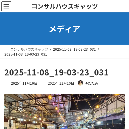
コ
ナ
コンサルハウスキャッツ
ン
ビ
テ
ゲ
ン
ー
メディア
ツ
シ
へ
ョ
ス
ン
キ
に
ッ
移
コンサルハウスキャッツ
2025-11-08_19-03-23_031
プ
動
2025-11-08_19-03-23_031
2025-11-08_19-03-23_031
最
2025年11月10日
2025年11月10日
ゆたたみ
終
更
新
日
時
: