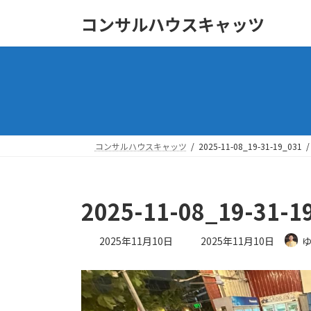
コ
ナ
コンサルハウスキャッツ
ン
ビ
テ
ゲ
ン
ー
ツ
シ
へ
ョ
ス
ン
キ
に
ッ
移
コンサルハウスキャッツ
2025-11-08_19-31-19_031
プ
動
2025-11-08_19-31-1
最
2025年11月10日
2025年11月10日
終
更
新
日
時